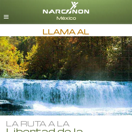
Español
Inglés
Todas las Regiones/Idiomas
LLAMA AL
LA RUTA A LA
Libertad de la