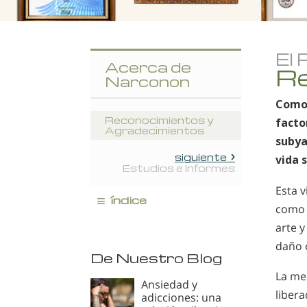
El
Acerca de
Re
Narconon
Como 
Reconocimientos y
factor
Agradecimientos
subya
siguiente
vida 
Estudios e Informes
Esta v
≡
índice
com
arte y
daño 
De Nuestro Blog
La me
Ansiedad y
libera
adicciones: una