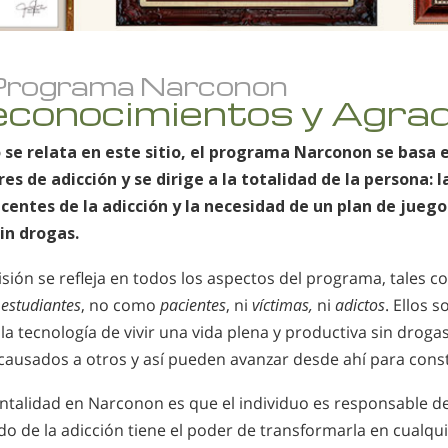
 Programa Narconon
conocimientos y Agra
se relata en este sitio, el programa Narconon se basa e
es de adicción y se dirige a la totalidad de la persona: la
centes de la adicción y la necesidad de un plan de ju
sin drogas.
isión se refleja en todos los aspectos del programa, tales c
o
estudiantes
, no como
pacientes
, ni
víctimas,
ni
adictos
. Ellos 
 la tecnología de vivir una vida plena y productiva sin drogas.
causados a otros y así pueden avanzar desde ahí para const
ntalidad en Narconon es que el individuo es responsable de
do de la adicción tiene el poder de transformarla en cualquie