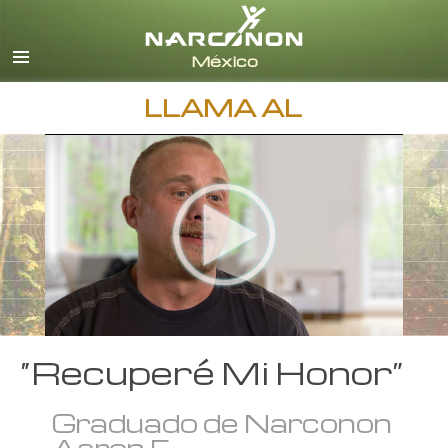
Español
Inglés
Todas las Regiones/Idiomas
LLAMA AL
“Recuperé Mi Honor”
Graduado de Narconon
Aaron F.