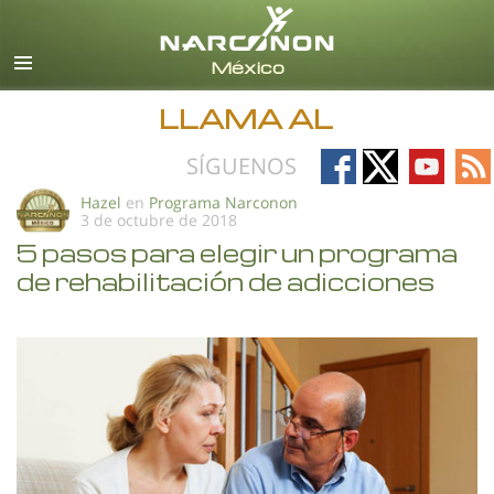
Español
Todas las Regiones/Idiomas
LLAMA AL
Follow
Follow
Follow
Fo
SÍGUENOS
on
on
on
on
Hazel
en
Programa Narconon
3 de octubre de 2018
Facebook
X
YouTub
RS
5 pasos para elegir un programa
de rehabilitación de adicciones