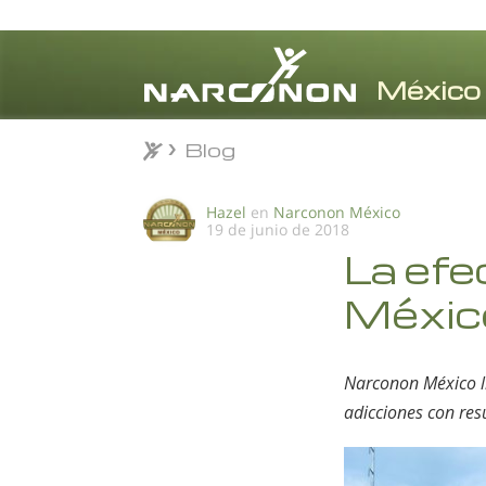
Blog
Blog
⨯
Hazel
en
Narconon México
19 de junio de 2018
La efe
México
Narconon México ll
adicciones con re