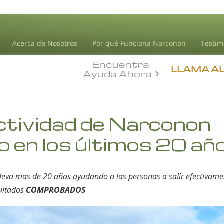
Acerca de Nosotros
Por qué Funciona Narconon
Testim
Encuentra
LLAMA A
Ayuda Ahora
ctividad de Narconon
 en los últimos 20 añ
eva mas de 20 años ayudando a las personas a salir efectivame
sultados
COMPROBADOS