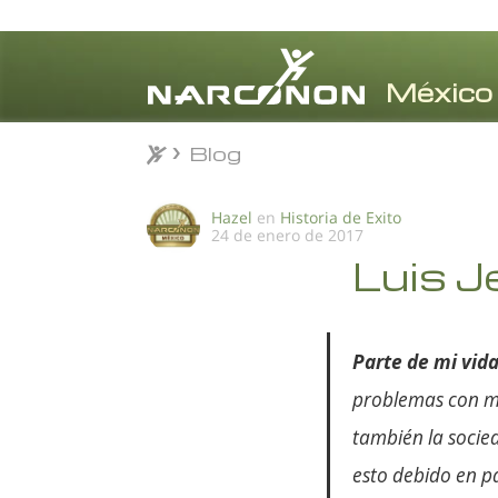
Blog
Blog
⨯
Hazel
en
Historia de Exito
24 de enero de 2017
Luis J
Parte de mi vid
problemas con mi
también la socied
esto debido en pa