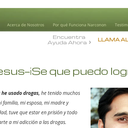
Acerca de Nosotros
Por qué Funciona Narconon
Testim
Encuentra
LLAMA A
Ayuda Ahora
esus—¡Se que puedo log
a he usado drogas,
he tenido muchos
 familia, mi esposa, mi madre y
ad, tuve que estar en prisión y todo
rte a mi adicción a las drogas.