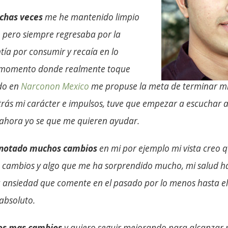
chas veces
me he mantenido limpio
 pero siempre regresaba por la
tía por consumir y recaía en lo
 momento donde realmente toque
ndo en
Narconon Mexico
me propuse la meta de terminar m
trás mi carácter e impulsos, tuve que empezar a escuchar a
 ahora yo se que me quieren ayudar.
e notado muchos cambios
en mi por ejemplo mi vista creo 
es cambios y algo que me ha sorprendido mucho, mi salud 
a ansiedad que comente en el pasado por lo menos hasta 
absoluto.
os mas cambios
y quiero seguir mejorando para alcanzar m