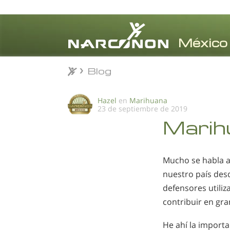
Blog
Blog
⨯
Hazel
en
Marihuana
23 de septiembre de 2019
Marih
Mucho se habla ac
nuestro país desd
defensores utili
contribuir en gr
He ahí la import