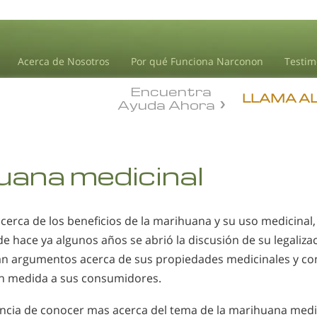
Acerca de Nosotros
Por qué Funciona Narconon
Testim
Encuentra
LLAMA A
Ayuda Ahora
uana medicinal
erca de los beneficios de la marihuana y su uso medicinal,
e hace ya algunos años se abrió la discusión de su legaliza
zan argumentos acerca de sus propiedades medicinales y c
an medida a sus consumidores.
ancia de conocer mas acerca del tema de la marihuana medic