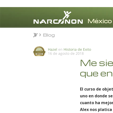
Blog
Blog
⨯
Hazel
en
Historia de Exito
16 de agosto de 2018
Me si
que e
El curso de obj
uno en donde se
cuanto ha mejor
Alex nos platic