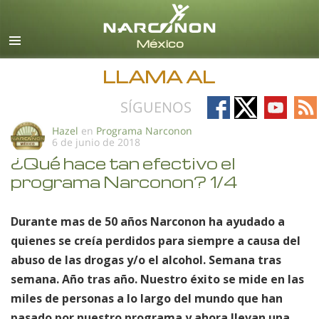
Español
Todas las Regiones/Idiomas
LLAMA AL
Follow
Follow
Follow
Fo
SÍGUENOS
on
on
on
on
Hazel
en
Programa Narconon
6 de junio de 2018
Facebook
X
YouTub
RS
¿Qué hace tan efectivo el
programa Narconon? 1/4
Durante mas de 50 años Narconon ha ayudado a
quienes se creía perdidos para siempre a causa del
abuso de las drogas y/o el alcohol. Semana tras
semana. Año tras año. Nuestro éxito se mide en las
miles de personas a lo largo del mundo que han
pasado por nuestro programa y ahora llevan una