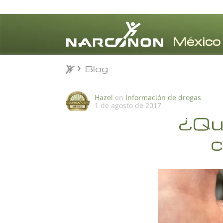
Blog
Blog
⨯
Hazel
en
Información de drogas
1 de agosto de 2017
¿Qué
c