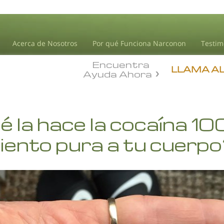
Acerca de Nosotros
Por qué Funciona Narconon
Testim
Encuentra
LLAMA A
Ayuda Ahora
 la hace la cocaína 10
iento pura a tu cuerp