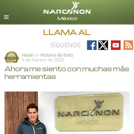
Español
Todas las Regiones/Idiomas
LLAMA AL
Follow
Follow
Follow
Fo
SÍGUENOS
on
on
on
on
Hazel
en
Historia de Exito
6 de febrero de 2020
Facebook
X
YouTub
RS
Ahora me siento con muchas más
herramientas