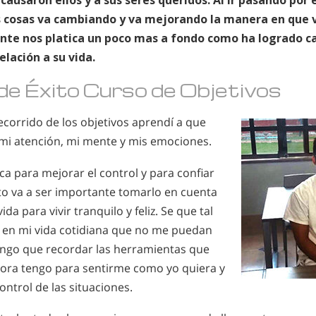
causaron ellos y a sus seres queridos. Al ir pasando por
s cosas va cambiando y va mejorando la manera en que v
nte nos platica un poco mas a fondo como ha logrado c
elación a su vida.
 de Éxito Curso de Objetivos
ecorrido de los objetivos aprendí a que
mi atención, mi mente y mis emociones.
ca para mejorar el control y para confiar
to va a ser importante tomarlo en cuenta
da para vivir tranquilo y feliz. Se que tal
s en mi vida cotidiana que no me puedan
engo que recordar las herramientas que
hora tengo para sentirme como yo quiera y
ntrol de las situaciones.