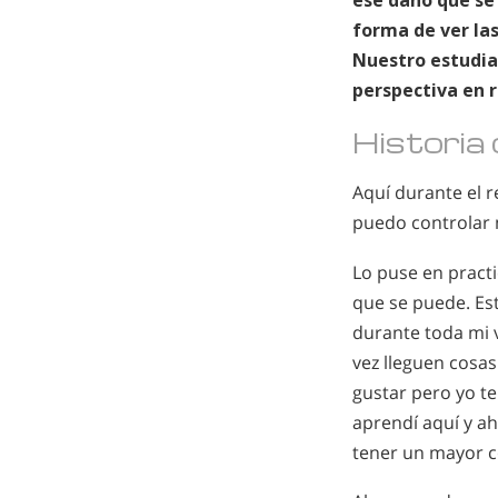
ese daño que se 
forma de ver la
Nuestro estudia
perspectiva en r
Historia
Aquí durante el r
puedo controlar 
Lo puse en practi
que se puede. Es
durante toda mi vi
vez lleguen cosa
gustar pero yo t
aprendí aquí y a
tener un mayor co