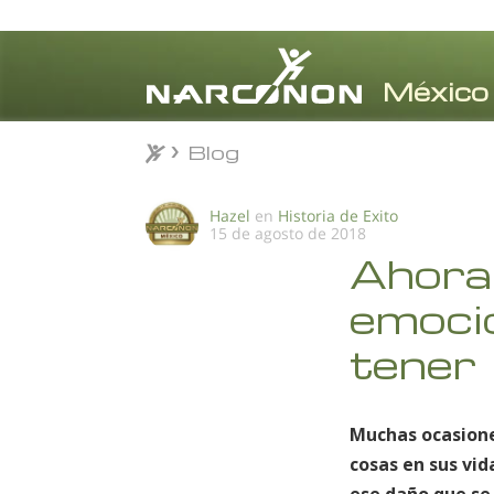
Blog
Blog
⨯
Hazel
en
Historia de Exito
15 de agosto de 2018
Ahora 
emocio
tener
Muchas ocasione
cosas en sus vi