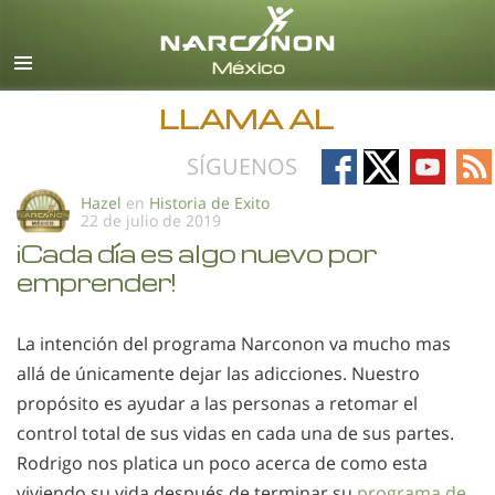
Español
Todas las Regiones/Idiomas
LLAMA AL
Follow
Follow
Follow
Fo
SÍGUENOS
on
on
on
on
Hazel
en
Historia de Exito
22 de julio de 2019
Facebook
X
YouTub
RS
¡Cada día es algo nuevo por
emprender!
La intención del programa Narconon va mucho mas
allá de únicamente dejar las adicciones. Nuestro
propósito es ayudar a las personas a retomar el
control total de sus vidas en cada una de sus partes.
Rodrigo nos platica un poco acerca de como esta
viviendo su vida después de terminar su
programa de