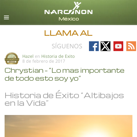
Español
Todas las Regiones/Idiomas
LLAMA AL
Follow
Follow
Follow
Fo
SÍGUENOS
on
on
on
on
Hazel
en
Historia de Exito
8 de febrero de 2017
Facebook
X
YouTub
RS
Chrystian - “Lo mas importante
de todo esto soy yo”
Historia de Éxito “Altibajos
en la Vida”