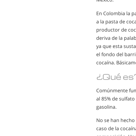
En Colombia la pa
a la pasta de coca
productor de coc
deriva de la pala
ya que esta susta
el fondo del barr
cocaína. Básicam
¿Qué es
Comúnmente fumad
al 85% de sulfato
gasolina.
No se han hecho 
caso de la cocaín