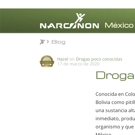
Blog
Blog
⨯
Hazel
en
Drogas poco conocidas
17 de marzo de 2020
Drogas
Conocida en Colo
Bolivia como piti
una sustancia alt
inmediato, produ
organismo y que 
México.