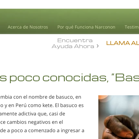
Acerca de Nosotros
Por qué Funciona Narconon
Testim
Encuentra
LLAMA A
Ayuda Ahora
 poco conocidas, “Ba
mbia con el nombre de basuco, en
llo y en Perú como kete. El basuco es
amente adictiva que, casi de
ce cambios negativos en el
de a poco a comenzado a ingresar a