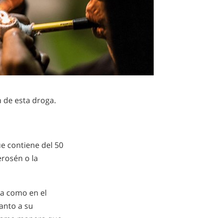
 de esta droga.
 contiene del 50
erosén o la
ia como en el
uanto a su