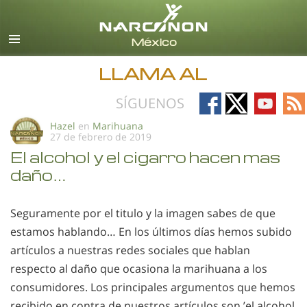
Español
Todas las Regiones/Idiomas
LLAMA AL
Follow
Follow
Follow
Fo
SÍGUENOS
on
on
on
on
Hazel
en
Marihuana
27 de febrero de 2019
Facebook
X
YouTub
RS
El alcohol y el cigarro hacen mas
daño…
Seguramente por el titulo y la imagen sabes de que
estamos hablando… En los últimos días hemos subido
artículos a nuestras redes sociales que hablan
respecto al daño que ocasiona la marihuana a los
consumidores. Los principales argumentos que hemos
recibido en contra de nuestros artículos son ’el alcohol