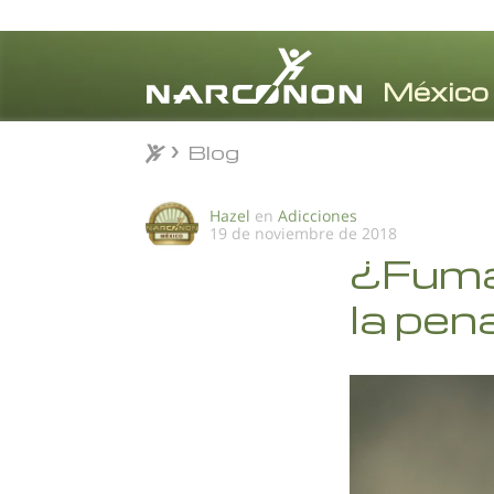
Blog
Blog
⨯
Hazel
en
Adicciones
19 de noviembre de 2018
¿Fuma
la pen