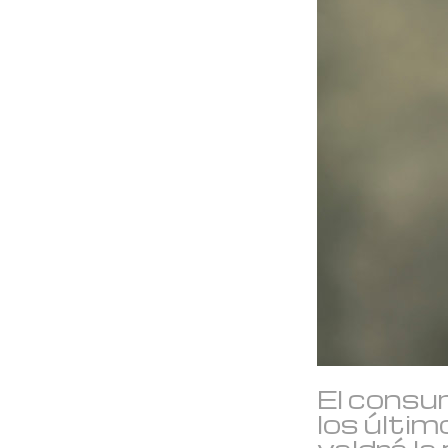
El consu
los últi