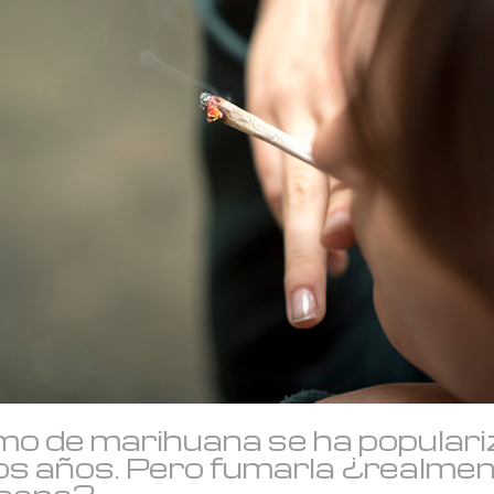
mo de marihuana se ha populari
mos años. Pero fumarla ¿realme