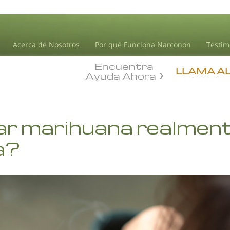
Acerca de Nosotros
Por qué Funciona Narconon
Testim
Encuentra
LLAMA A
Ayuda Ahora
r marihuana realment
a?