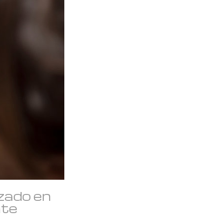
zado en
nte