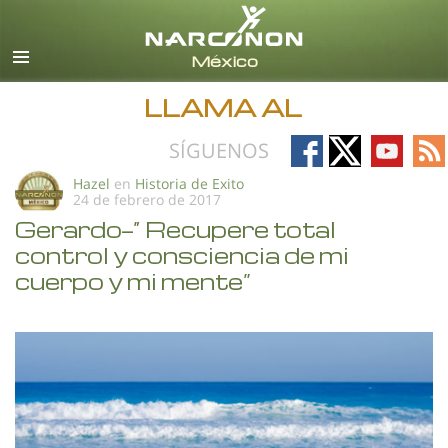
Español
Todas las Regiones/Idiomas
LLAMA AL
Follow
Follow
Follow
Fo
SÍGUENOS
on
on
on
on
Hazel
en
Historia de Exito
24 de febrero de 2017
Facebook
X
YouTub
RS
Gerardo—“ Recupere total
control y consciencia de mi
cuerpo y mi mente”