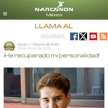
Español
Todas las Regiones/Idiomas
LLAMA AL
Follow
Follow
Follow
Fo
SÍGUENOS
on
on
on
on
Hazel
en
Historia de Exito
30 de enero de 2020
Facebook
X
YouTub
RS
¡He recuperado mi personalidad!