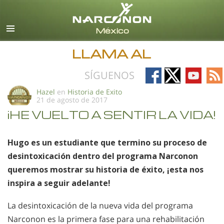
Español
Todas las Regiones/Idiomas
LLAMA AL
Follow
Follow
Follow
Fo
SÍGUENOS
on
on
on
on
Hazel
en
Historia de Exito
21 de agosto de 2017
Facebook
X
YouTub
RS
¡HE VUELTO A SENTIR LA VIDA!
Hugo es un estudiante que termino su proceso de
desintoxicación dentro del programa Narconon
queremos mostrar su historia de éxito, ¡esta nos
inspira a seguir adelante!
La desintoxicación de la nueva vida del programa
Narconon es la primera fase para una rehabilitación