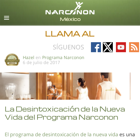
Español
Todas las Regiones/Idiomas
LLAMA AL
Follow
Follow
Follow
Fo
SÍGUENOS
on
on
on
on
Hazel
en
Programa Narconon
6 de julio de 2017
Facebook
X
YouTub
RS
La Desintoxicación de la Nueva
Vida del Programa Narconon
El programa de desintoxicación de la nueva vida
es una