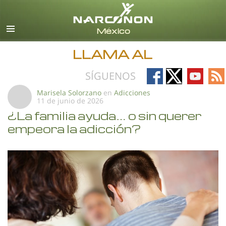
Español
Todas las Regiones/Idiomas
LLAMA AL
Follow
Follow
Follow
Fo
SÍGUENOS
on
on
on
on
Marisela Solorzano
en
Adicciones
11 de junio de 2026
Facebook
X
YouTub
RS
¿La familia ayuda… o sin querer
empeora la adicción?