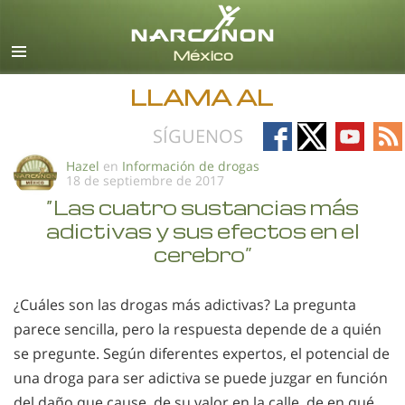
Español
Todas las Regiones/Idiomas
LLAMA AL
Follow
Follow
Follow
Fo
SÍGUENOS
on
on
on
on
Hazel
en
Información de drogas
18 de septiembre de 2017
Facebook
X
YouTub
RS
“Las cuatro sustancias más
adictivas y sus efectos en el
cerebro”
¿Cuáles son las drogas más adictivas? La pregunta
parece sencilla, pero la respuesta depende de a quién
se pregunte. Según diferentes expertos, el potencial de
una droga para ser adictiva se puede juzgar en función
del daño que cause, de su valor en la calle, de en qué