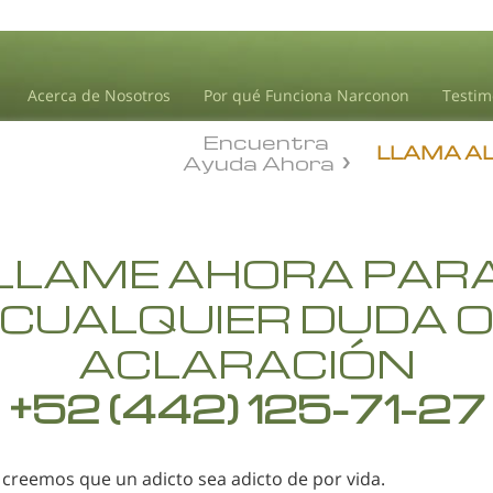
Acerca de Nosotros
Por qué Funciona Narconon
Testim
Encuentra
LLAMA A
Ayuda Ahora
LLAME AHORA PAR
CUALQUIER DUDA 
ACLARACIÓN
+52 (442) 125-71-27
creemos que un adicto sea adicto de por vida.