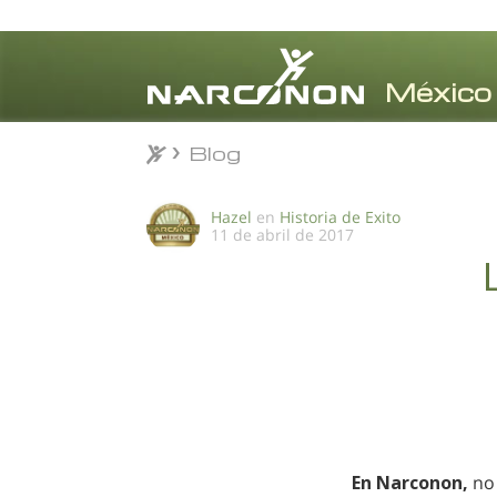
Blog
Blog
⨯
Hazel
en
Historia de Exito
11 de abril de 2017
En Narconon,
no 