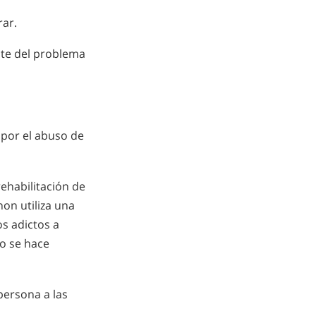
ar.
nte del problema
 por el abuso de
ehabilitación de
on utiliza una
os adictos a
to se hace
persona a las