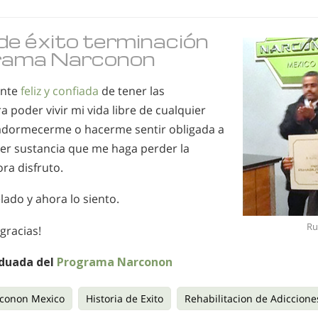
 de éxito terminación
grama Narconon
ente
feliz y confiada
de tener las
 poder vivir mi vida libre de cualquier
adormecerme o hacerme sentir obligada a
er sustancia que me haga perder la
ora disfruto.
ado y ahora lo siento.
Ru
 gracias!
aduada del
Programa Narconon
conon Mexico
Historia de Exito
Rehabilitacion de Adiccione