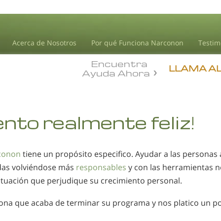
Acerca de Nosotros
Por qué Funciona Narconon
Testim
Encuentra
LLAMA A
Ayuda Ahora
ento realmente feliz!
conon
tiene un propósito especifico. Ayudar a las personas 
idas volviéndose más
responsables
y con las herramientas n
ituación que perjudique su crecimiento personal.
ona que acaba de terminar su programa y nos platico un p