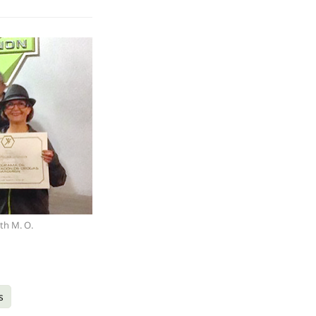
th M. O.
s