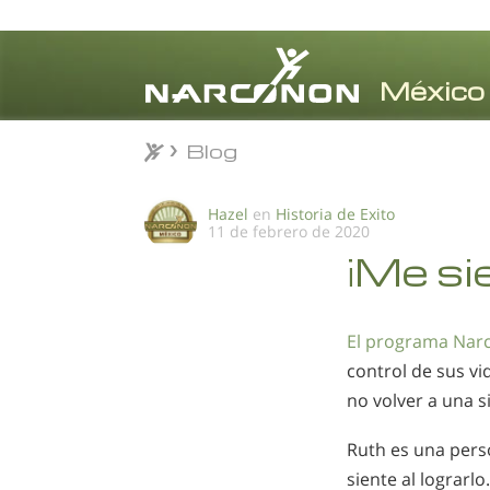
Blog
Blog
⨯
Hazel
en
Historia de Exito
11 de febrero de 2020
¡Me si
El programa Nar
control de sus v
no volver a una s
Ruth es una pers
siente al lograrlo.