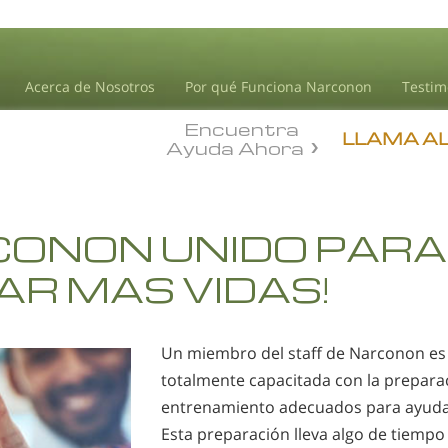
Acerca de Nosotros
Por qué Funciona Narconon
Testim
Encuentra
LLAMA A
Ayuda Ahora
CONON UNIDO PARA
AR MAS VIDAS!
Un miembro del staff de Narconon e
totalmente capacitada con la prepara
entrenamiento adecuados para ayuda
Esta preparación lleva algo de tiempo