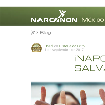
Blog
Blog
⨯
Hazel
en
Historia de Exito
1 de septiembre de 2017
¡NAR
SALV