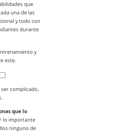
abilidades que
cada una de las
sional y todo con
tudiantes durante
entrenamiento y
e este.
TO
a ser complicado,
.
onas que lo
r lo importante
ellos ninguno de