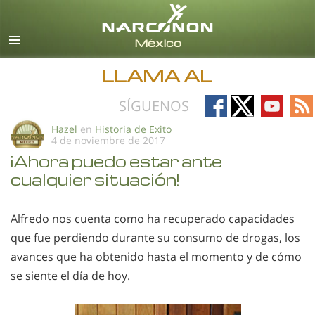
Español
Todas las Regiones/Idiomas
LLAMA AL
Follow
Follow
Follow
Fo
SÍGUENOS
on
on
on
on
Hazel
en
Historia de Exito
4 de noviembre de 2017
Facebook
X
YouTub
RS
¡Ahora puedo estar ante
cualquier situación!
Alfredo nos cuenta como ha recuperado capacidades
que fue perdiendo durante su consumo de drogas, los
avances que ha obtenido hasta el momento y de cómo
se siente el día de hoy.