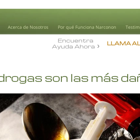
Acerca de Nosotros
Por qué Funciona Narconon
Testim
Encuentra
LLAMA A
Ayuda Ahora
drogas son las más da