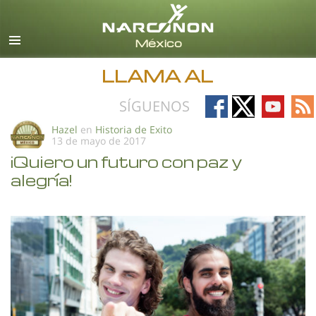
Español
Todas las Regiones/Idiomas
LLAMA AL
Follow
Follow
Follow
Fo
SÍGUENOS
on
on
on
on
Hazel
en
Historia de Exito
13 de mayo de 2017
Facebook
X
YouTub
RS
¡Quiero un futuro con paz y
alegría!