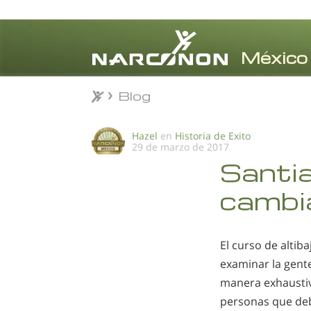
Blog
Blog
⨯
Hazel
en
Historia de Exito
29 de marzo de 2017
Santia
cambia
El curso de altib
examinar la gent
manera exhaustiv
personas que de