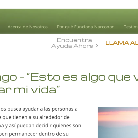
Acerca de Nosotros
Por qué Funciona Narconon
Testim
Encuentra
LLAMA A
Ayuda Ahora
go - “Esto es algo que 
r mi vida”
ajos busca ayudar a las personas a
e que tienen a su alrededor de
a y así puedan decidir quienes son
ben permanecer dentro de su