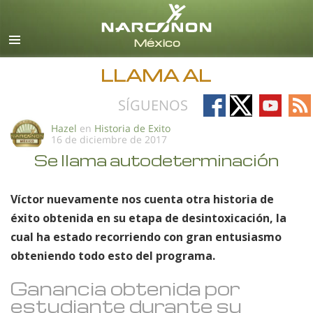
Español
Todas las Regiones/Idiomas
LLAMA AL
Follow
Follow
Follow
Fo
SÍGUENOS
on
on
on
on
Hazel
en
Historia de Exito
16 de diciembre de 2017
Facebook
X
YouTub
RS
Se llama autodeterminación
Víctor nuevamente nos cuenta otra historia de
éxito obtenida en su etapa de desintoxicación, la
cual ha estado recorriendo con gran entusiasmo
obteniendo todo esto del programa.
Ganancia obtenida por
estudiante durante su