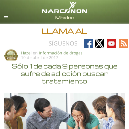
Español
Todas las Regiones/Idiomas
LLAMA AL
Follow
Follow
Follow
Fo
SÍGUENOS
on
on
on
on
Hazel
en
Información de drogas
10 de abril de 2017
Facebook
X
YouTub
RS
Sólo 1 de cada 9 personas que
sufre de adicción buscan
tratamiento