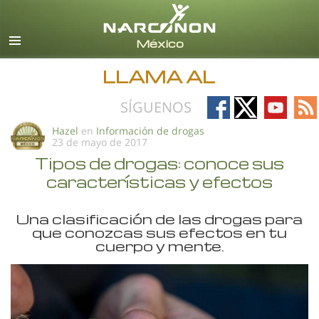
Español
Todas las Regiones/Idiomas
LLAMA AL
Follow
Follow
Follow
Fo
SÍGUENOS
on
on
on
on
Hazel
en
Información de drogas
23 de mayo de 2017
Facebook
X
YouTub
RS
Tipos de drogas: conoce sus
características y efectos
Una clasificación de las drogas para
que conozcas sus efectos en tu
cuerpo y mente.