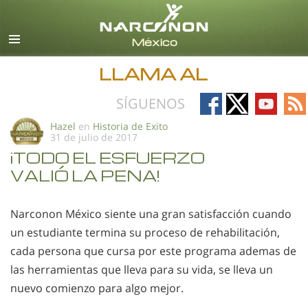
Español
Todas las Regiones/Idiomas
LLAMA AL
Follow
Follow
Follow
Fo
SÍGUENOS
on
on
on
on
Hazel
en
Historia de Exito
31 de julio de 2017
Facebook
X
YouTub
RS
¡TODO EL ESFUERZO
VALIÓ LA PENA!
Narconon México siente una gran satisfacción cuando
un estudiante termina su proceso de rehabilitación,
cada persona que cursa por este programa ademas de
las herramientas que lleva para su vida, se lleva un
nuevo comienzo para algo mejor.