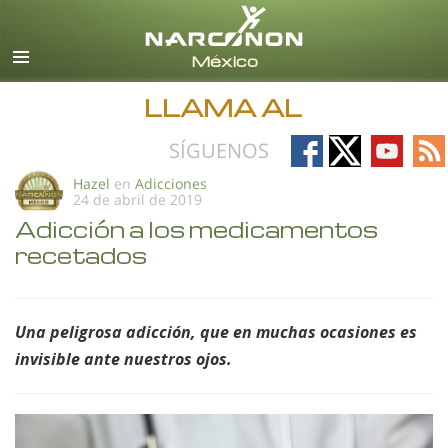
Español
Todas las Regiones/Idiomas
LLAMA AL
Follow
Follow
Follow
Fo
SÍGUENOS
on
on
on
on
Hazel
en
Adicciones
24 de abril de 2019
Facebook
X
YouTub
RS
Adicción a los medicamentos
recetados
Una peligrosa adicción, que en muchas ocasiones es
invisible ante nuestros ojos.