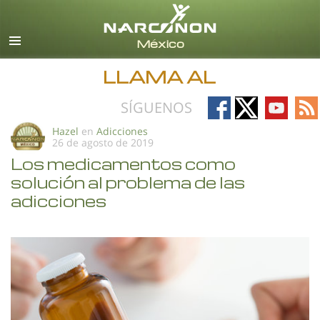
Español
Todas las Regiones/Idiomas
LLAMA AL
Follow
Follow
Follow
Fo
SÍGUENOS
on
on
on
on
Hazel
en
Adicciones
26 de agosto de 2019
Facebook
X
YouTub
RS
Los medicamentos como
solución al problema de las
adicciones