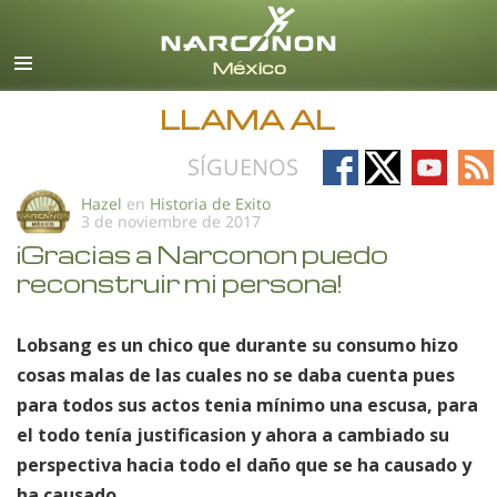
Español
Todas las Regiones/Idiomas
LLAMA AL
Follow
Follow
Follow
Fo
SÍGUENOS
on
on
on
on
Hazel
en
Historia de Exito
3 de noviembre de 2017
Facebook
X
YouTub
RS
¡Gracias a Narconon puedo
reconstruir mi persona!
Lobsang es un chico que durante su consumo hizo
cosas malas de las cuales no se daba cuenta pues
para todos sus actos tenia mínimo una escusa, para
el todo tenía justificasion y ahora a cambiado su
perspectiva hacia todo el daño que se ha causado y
ha causado.