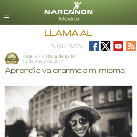
Español
Todas las Regiones/Idiomas
LLAMA AL
Follow
Follow
Follow
Fo
SÍGUENOS
on
on
on
on
Hazel
en
Historia de Exito
13 de mayo de 2017
Facebook
X
YouTub
RS
Aprendí a valorarme a mi misma