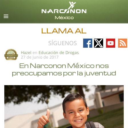
Español
Todas las Regiones/Idiomas
LLAMA AL
Follow
Follow
Follow
Fo
SÍGUENOS
on
on
on
on
Hazel
en
Educación de Drogas
27 de junio de 2017
Facebook
X
YouTub
RS
En Narconon México nos
preocupamos por la juventud