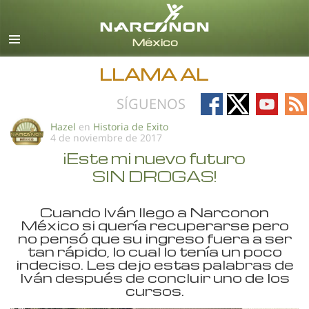
Español
Todas las Regiones/Idiomas
LLAMA AL
Follow
Follow
Follow
Fo
SÍGUENOS
on
on
on
on
Hazel
en
Historia de Exito
4 de noviembre de 2017
Facebook
X
YouTub
RS
¡Este mi nuevo futuro
SIN DROGAS!
Cuando Iván llego a Narconon
México si quería recuperarse pero
no pensó que su ingreso fuera a ser
tan rápido, lo cual lo tenía un poco
indeciso. Les dejo estas palabras de
Iván después de concluir uno de los
cursos.