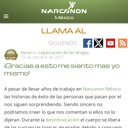
Español
Todas las Regiones/Idiomas
LLAMA AL
Follow
Follow
Follow
Fo
SÍGUENOS
on
on
on
on
Hazel
en
Legalización de las drogas
15 de octubre de 2017
Facebook
X
YouTub
RS
¡Gracias a esto me siento mas yo
mismo!
A pesar de llevar años de trabajo en
Narconon México
las historias de éxito de las personas que pasan por el
nos siguen sorprendiendo. Siendo sincero no
podríamos creer lo que nos comentan si ellos no lo
dijeran. Durante la
desintoxicación
el cuerpo se libera
de las sustancias toxicas atrapadas debido a consumir