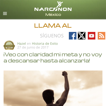
Español
Todas las Regiones/Idiomas
LLAMA AL
Follow
Follow
Follow
Fo
SÍGUENOS
on
on
on
on
Hazel
en
Historia de Exito
27 de junio de 2017
Facebook
X
YouTub
RS
¡Veo con claridad mi meta y no voy
a descansar hasta alcanzarla!