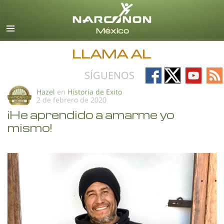
Español
Todas las Regiones/Idiomas
LLAMA AL
Follow
Follow
Follow
Fo
SÍGUENOS
on
on
on
on
Hazel
en
Historia de Exito
2 de febrero de 2020
Facebook
X
YouTub
RS
¡He aprendido a amarme yo
mismo!