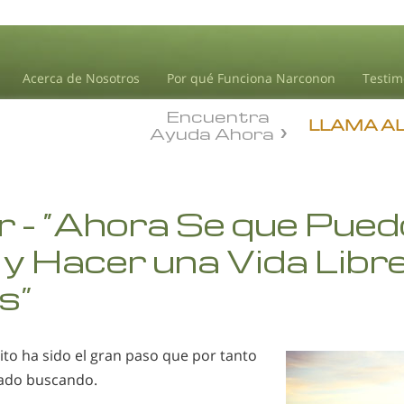
Acerca de Nosotros
Por qué Funciona Narconon
Testim
Encuentra
LLAMA A
Ayuda Ahora
 - “Ahora Se que Pued
 y Hacer una Vida Libr
s”
ito ha sido el gran paso que por tanto
tado buscando.