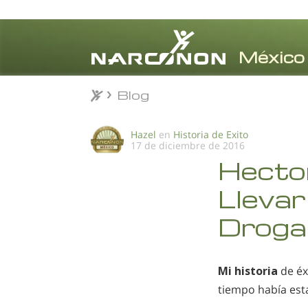
Blog
Blog
⨯
Hazel
en
Historia de Exito
17 de diciembre de 2016
Hector
Llevar
Droga
Mi historia
de éx
tiempo había es