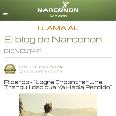
Español
Todas las Regiones/Idiomas
LLAMA AL
El blog de Narconon
BIENESTAR
Hazel
en
Historia de Exito
22 de diciembre de 2016
Ricardo - “Logre Encontrar Una
Tranquilidad que Ya Había Perdido”