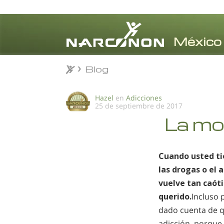
Blog
Blog
⨯
Hazel
en
Adicciones
25 de septiembre de 2017
La mo
Cuando usted ti
las drogas o el 
vuelve tan caóti
querido.
Incluso 
dado cuenta de q
adicción, porque 