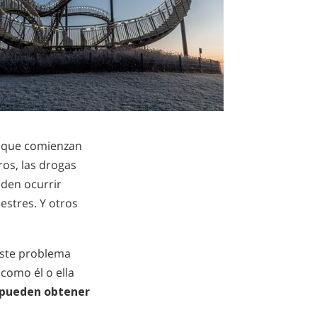
a que comienzan
ros, las drogas
eden ocurrir
stres. Y otros
 este problema
como él o ella
 pueden obtener