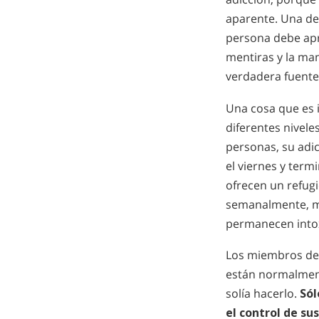
aparente. Una de 
persona debe apr
mentiras y la man
verdadera fuente
Una cosa que es 
diferentes nivele
personas, su adi
el viernes y term
ofrecen un refugi
semanalmente, me
permanecen intox
Los miembros de l
están normalment
solía hacerlo.
Sól
el control de su