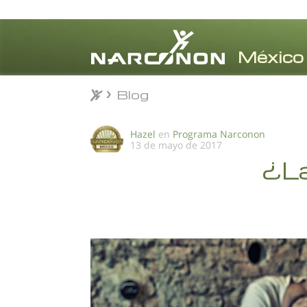
Blog
Blog
⨯
Hazel
en
Programa Narconon
13 de mayo de 2017
¿La