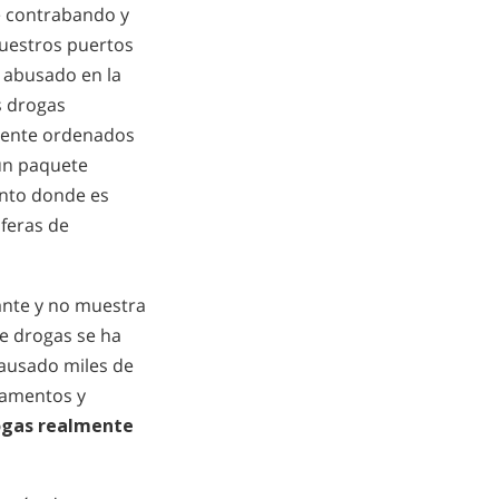
e contrabando y
nuestros puertos
 y abusado en la
s drogas
lmente ordenados
 un paquete
unto donde es
sferas de
ante y no muestra
de drogas se ha
causado miles de
icamentos y
rogas realmente