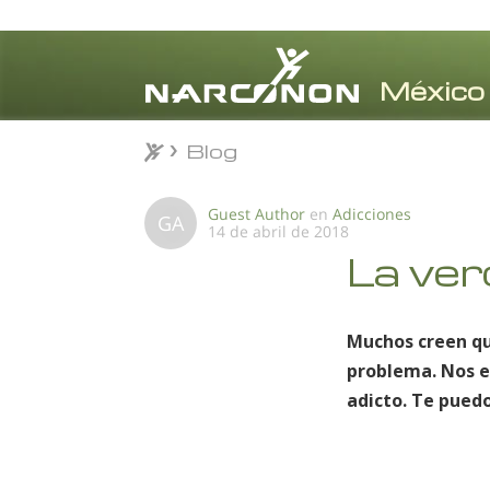
Blog
Blog
⨯
Guest Author
en
Adicciones
GA
14 de abril de 2018
La ver
Muchos creen qu
problema. Nos e
adicto. Te puedo