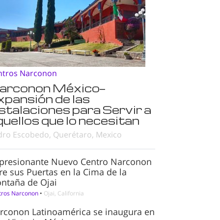
ntros Narconon
arconon México—
xpansión de las
nstalaciones para Servir a
quellos que lo necesitan
dro Escobedo, Querétaro, Mexico
presionante Nuevo Centro Narconon
re sus Puertas en la Cima de la
ntaña de Ojai
tros Narconon
•
Ojai, California
rconon Latinoamérica se inaugura en