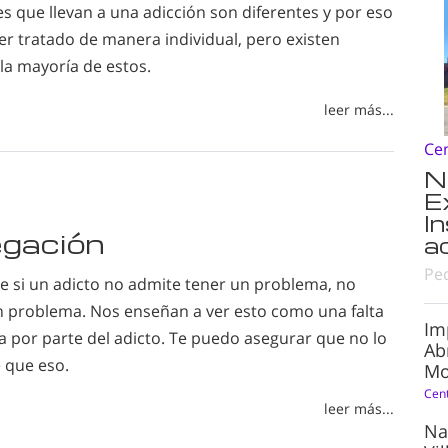
es que llevan a una adicción son diferentes y por eso
er tratado de manera individual, pero existen
 la mayoría de estos.
leer más...
Ce
N
E
I
egación
a
Pe
 si un adicto no admite tener un problema, no
n problema. Nos enseñan a ver esto como una falta
Im
a por parte del adicto. Te puedo asegurar que no lo
Ab
 que eso.
Mo
Cen
leer más...
Na