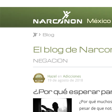
Blog
Blog
⨯
El blog de Narc
NEGACION
Hazel
en
Adicciones
19 de agosto de 2018
¿Por qué esperar pa
¿Por qué muchos 
pesar de que not