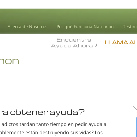
Acerca de Nosotros
Por qué Funciona Narconon
Testim
Encuentra
LLAMA A
Ayuda Ahora
onon
ra obtener ayuda?
adictos tardan tanto tiempo en pedir ayuda a
ablemente están destruyendo sus vidas? Los