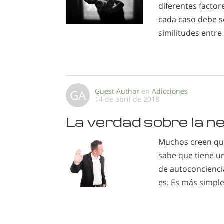
diferentes factor
cada caso debe s
similitudes entre
Guest Author
en
Adicciones
GA
14 de abril de 2018
La verdad sobre la n
Muchos creen que
sabe que tiene u
de autoconcienci
es. Es más simple