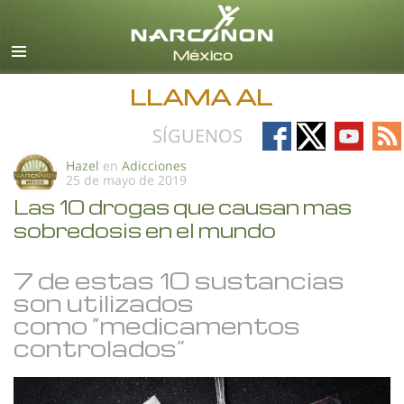
Español
Todas las Regiones/Idiomas
LLAMA AL
Follow
Follow
Follow
Fo
SÍGUENOS
on
on
on
on
Hazel
en
Adicciones
25 de mayo de 2019
Facebook
X
YouTub
RS
Las 10 drogas que causan mas
sobredosis en el mundo
7 de estas 10 sustancias
son utilizados
como “medicamentos
controlados”